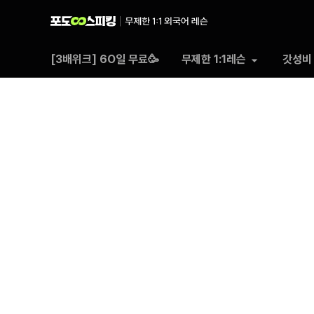
포도
[3배위크] 6O일 무료🥳
무제한 1:1레슨
갓성비