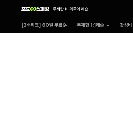
포도
[3배위크] 6O일 무료🥳
무제한 1:1레슨
갓성비