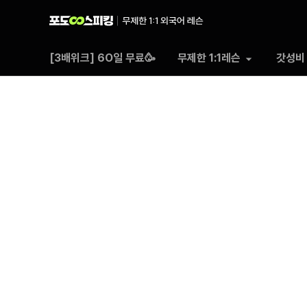
포도
[3배위크] 6O일 무료🥳
무제한 1:1레슨
갓성비