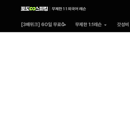
포도
[3배위크] 6O일 무료🥳
무제한 1:1레슨
갓성비