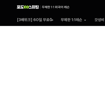
포도
[3배위크] 6O일 무료🥳
무제한 1:1레슨
갓성비