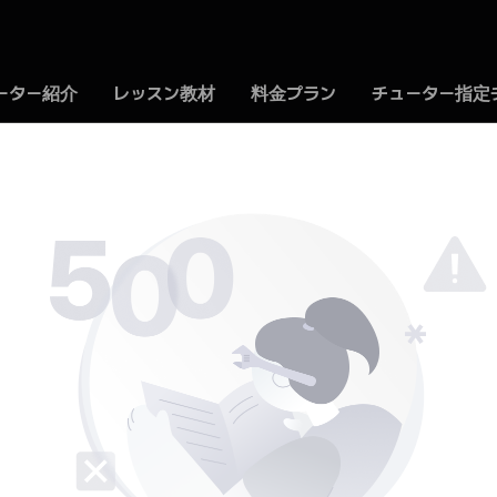
ーター紹介
レッスン教材
料金プラン
チューター指定
500 Somthing went wrong